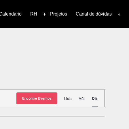
Calendário
RH
Projetos
Canal de dúvidas
Navegação
Encontre Eventos
Dia
Lista
Mês
do
visual
Evento