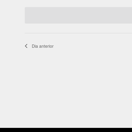
chave.
a
visuais
data.
de
Eventos
Dia anterior